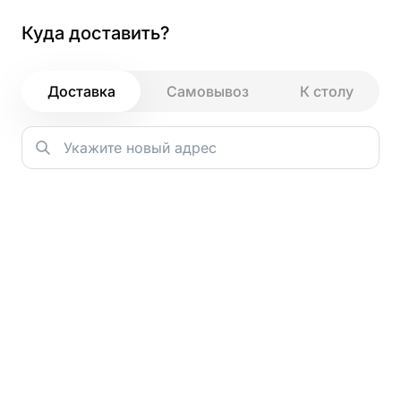
Куда доставить?
Как и зачем мы используем файлы
cookie
Доставка
Самовывоз
К столу
НЕДЕЛИ ИТАЛЬЯНСКОЙ ПАСТЫ
Римская пицца
Зачем мы используем cookie?
Основная задача cookie — сохранять ваш цифровой след
во время посещения. Это позволяет нам запоминать
ваши действия и предпочтения, даже если вы не вошли в
аккаунт. Например, все добавленные в корзину блюда
останутся в ней до вашего следующего визита.
Благодаря этой информации мы можем предлагать
персонализированные рекомендации — показывать те
блюда или разделы сайта, которые могут вас
действительно заинтересовать.
Кроме того, анализ данных с помощью cookie помогает
НЕДЕЛИ ИТАЛЬЯНСКОЙ ПАСТЫ
нам лучше понимать, как гости взаимодействуют с
сайтом. Мы видим, что удобно, а что можно улучшить, и
работаем над тем, чтобы сделать сервис максимально