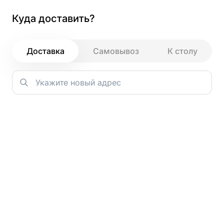
Куда доставить?
Как и зачем мы используем файлы
cookie
Доставка
Самовывоз
К столу
НЕДЕЛИ ИТАЛЬЯНСКОЙ ПАСТЫ
Римская пицца
Зачем мы используем cookie?
Основная задача cookie — сохранять ваш цифровой след
во время посещения. Это позволяет нам запоминать
ваши действия и предпочтения, даже если вы не вошли в
аккаунт. Например, все добавленные в корзину блюда
Главная
→
останутся в ней до вашего следующего визита.
Благодаря этой информации мы можем предлагать
Салаты
персонализированные рекомендации — показывать те
блюда или разделы сайта, которые могут вас
действительно заинтересовать.
PROGRILL
Кроме того, анализ данных с помощью cookie помогает
нам лучше понимать, как гости взаимодействуют с
сайтом. Мы видим, что удобно, а что можно улучшить, и
работаем над тем, чтобы сделать сервис максимально